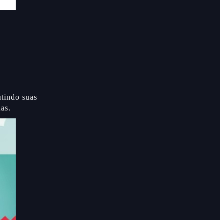
utindo suas
das.