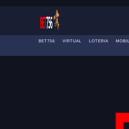
BET756
VIRTUAL
LOTERIA
MOBI