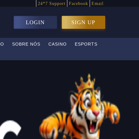
24*7 Support
Facebook
Email
LOGIN
SIGN UP
GO
SOBRE NÓS
CASINO
ESPORTS