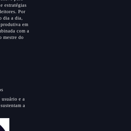
e estratégias
eitores. Por
 dia a dia,
 produtiva em
ombinada com a
o mestre do
os
 usuário e a
 sustentam a