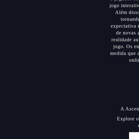
jogo interat
Além disso
tornand
expectativa 
de novas 
realidade a
jogo. Os e
medida que a
onli
A Ascen
Explore o