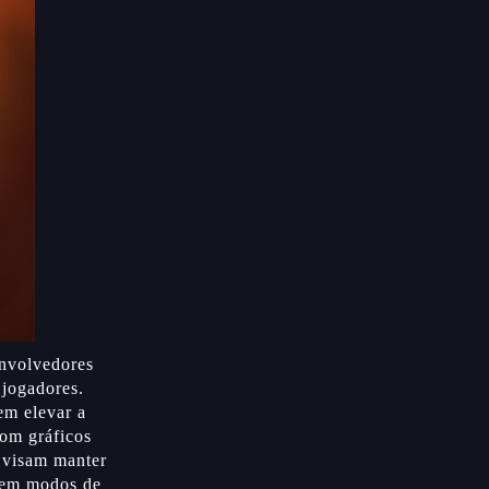
envolvedores
 jogadores.
em elevar a
com gráficos
e visam manter
o em modos de