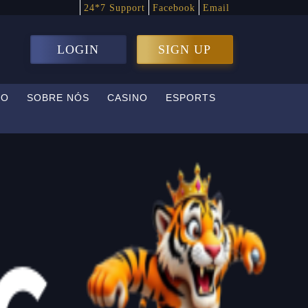
24*7 Support
Facebook
Email
LOGIN
SIGN UP
GO
SOBRE NÓS
CASINO
ESPORTS