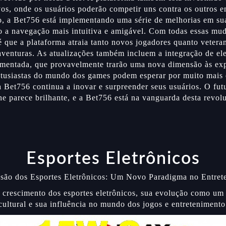
ivos, onde os usuários poderão competir uns contra os outros e
, a Bet756 está implementando uma série de melhorias em sua
o a navegação mais intuitiva e amigável. Com todas essas mud
é que a plataforma atraia tanto novos jogadores quanto veter
aventuras. As atualizações também incluem a integração de el
umentada, que provavelmente trarão uma nova dimensão às exp
ntusiastas do mundo dos games podem esperar por muito mais 
 Bet756 continua a inovar e surpreender seus usuários. O fut
ne parece brilhante, e a Bet756 está na vanguarda desta revol
Esportes Eletrônicos
são dos Esportes Eletrônicos: Um Novo Paradigma no Entret
 crescimento dos esportes eletrônicos, sua evolução como u
cultural e sua influência no mundo dos jogos e entretenimento