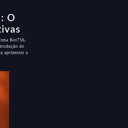
6: O
tivas
forma Bet756,
ntrodução de
a aprimorar a