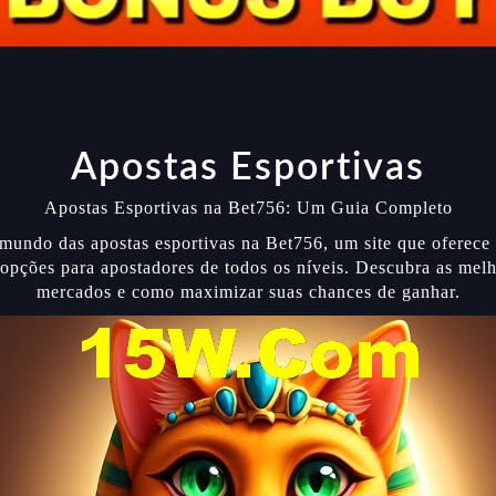
Apostas Esportivas
Apostas Esportivas na Bet756: Um Guia Completo
mundo das apostas esportivas na Bet756, um site que oferec
opções para apostadores de todos os níveis. Descubra as melh
mercados e como maximizar suas chances de ganhar.