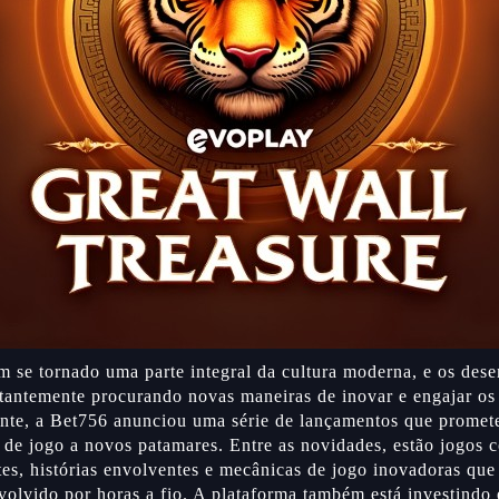
m se tornado uma parte integral da cultura moderna, e os des
tantemente procurando novas maneiras de inovar e engajar os
te, a Bet756 anunciou uma série de lançamentos que promet
 de jogo a novos patamares. Entre as novidades, estão jogos 
es, histórias envolventes e mecânicas de jogo inovadoras qu
volvido por horas a fio. A plataforma também está investind