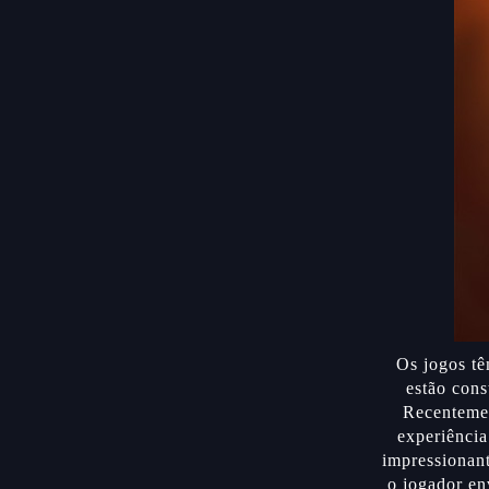
Os jogos tê
estão cons
Recentemen
experiência
impressionant
o jogador en