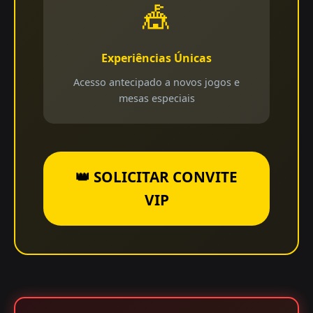
🎪
Experiências Únicas
Acesso antecipado a novos jogos e
mesas especiais
👑 SOLICITAR CONVITE
VIP