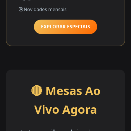
Novidades mensais
EXPLORAR ESPECIAIS
🔴 Mesas Ao
Vivo Agora