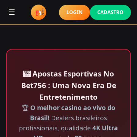
☰
LOGIN
CADASTRO
🎰 Apostas Esportivas No
Bet756 : Uma Nova Era De
Entretenimento
🏆
O melhor casino ao vivo do
Brasil!
Dealers brasileiros
profissionais, qualidade
4K Ultra