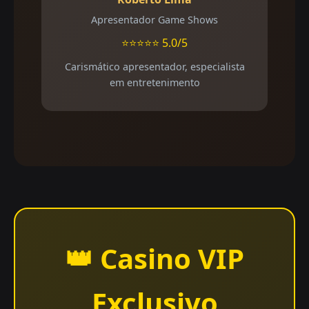
Apresentador Game Shows
⭐⭐⭐⭐⭐ 5.0/5
Carismático apresentador, especialista
em entretenimento
👑 Casino VIP
Exclusivo