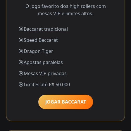
O jogo favorito dos high rollers com
mesas VIP e limites altos.
Baccarat tradicional
Speed Baccarat
Dragon Tiger
Apostas paralelas
Mesas VIP privadas
Limites até R$ 50.000
JOGAR BACCARAT