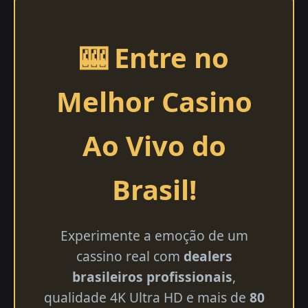
🎰 Entre no
Melhor Casino
Ao Vivo do
Brasil!
Experimente a emoção de um
cassino real com
dealers
brasileiros profissionais
,
qualidade 4K Ultra HD e mais de
80