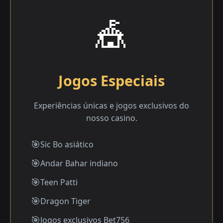
🎪
Jogos Especiais
Experiências únicas e jogos exclusivos do
nosso casino.
Sic Bo asiático
Andar Bahar indiano
Teen Patti
Dragon Tiger
Jogos exclusivos Bet756