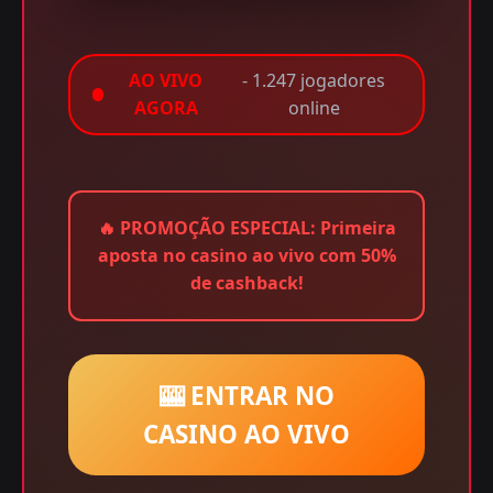
AO VIVO
- 1.247 jogadores
AGORA
online
🔥
PROMOÇÃO ESPECIAL:
Primeira
aposta no casino ao vivo com 50%
de cashback!
🎰 ENTRAR NO
CASINO AO VIVO