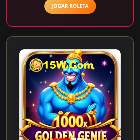
JOGAR ROLETA