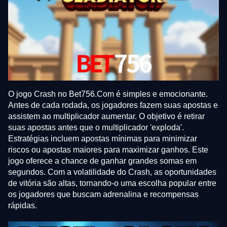
O jogo Crash no Bet756.Com é simples e emocionante.
Antes de cada rodada, os jogadores fazem suas apostas e
assistem ao multiplicador aumentar. O objetivo é retirar
suas apostas antes que o multiplicador 'exploda'.
Estratégias incluem apostas mínimas para minimizar
riscos ou apostas maiores para maximizar ganhos. Este
jogo oferece a chance de ganhar grandes somas em
segundos. Com a volatilidade do Crash, as oportunidades
de vitória são altas, tornando-o uma escolha popular entre
os jogadores que buscam adrenalina e recompensas
rápidas.