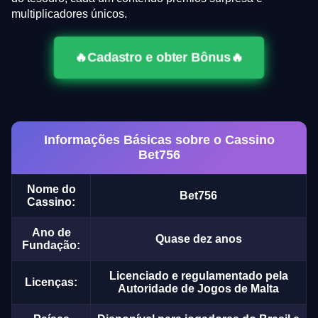
multiplicadores únicos.
🔥Cadastro e obter Bônus🔥
Informações Básicas sobre o Cassino
Bet756
Nome do
Bet756
Cassino:
Ano de
Quase dez anos
Fundação:
Licenciado e regulamentado pela
Licenças:
Autoridade de Jogos de Malta