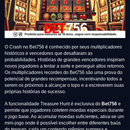
O Crash no Bet756 é conhecido por seus multiplicadores
históricos e vencedores que desafiaram as
probabilidades. Histórias de grandes vencedores inspiram
novos jogadores a tentar a sorte e perseguir altos retornos.
Os multiplicadores recordes do Bet756 são uma prova do
potencial de grandes recompensas, incentivando todos a
serem os próximos a alcançar o topo e a escreverem suas
próprias histórias de sucesso.
A funcionalidade Treasure Hunt é exclusiva do
Bet756
e
permite que jogadores coletem moedas especiais durante
o jogo base. Ao acumular moedas suficientes, ativa-se um
mini-jogo onde é possível escolher entre diferentes baús
do tesouro, cada um contendo prêmios surpresa e