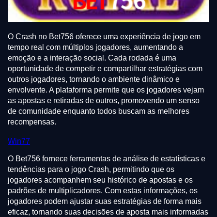
O Crash no Bet756 oferece uma experiência de jogo em
tempo real com múltiplos jogadores, aumentando a
emoção e a interação social. Cada rodada é uma
oportunidade de competir e compartilhar estratégias com
outros jogadores, tornando o ambiente dinâmico e
envolvente. A plataforma permite que os jogadores vejam
as apostas e retiradas de outros, promovendo um senso
de comunidade enquanto todos buscam as melhores
recompensas.
Win77
O Bet756 fornece ferramentas de análise de estatísticas e
tendências para o jogo Crash, permitindo que os
jogadores acompanhem seu histórico de apostas e os
padrões de multiplicadores. Com estas informações, os
jogadores podem ajustar suas estratégias de forma mais
eficaz, tornando suas decisões de aposta mais informadas