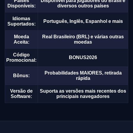
Países
Disponível para jogadores do Brasil e
Disponíveis:
diversos outros países
Idiomas
Português, Inglês, Espanhol e mais
Suportados:
Moeda
Real Brasileiro (BRL) e várias outras
Aceita:
moedas
Código
BONUS2026
Promocional:
Probabilidades MAIORES, retirada
Bônus:
rápida
Versão de
Suporta as versões mais recentes dos
Software:
principais navegadores